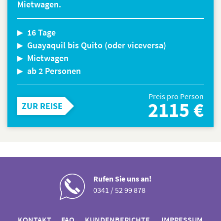
Kundenberichte
Mietwagen.
Über uns
16 Tage
Guayaquil bis Quito (oder viceversa)
Kontakt
Mietwagen
ab 2 Personen
Preis pro Person
2115 €
ZUR REISE
Rufen Sie uns an!
0341 / 52 99 878
KONTAKT
FAQ
KUNDENBERICHTE
IMPRESSUM