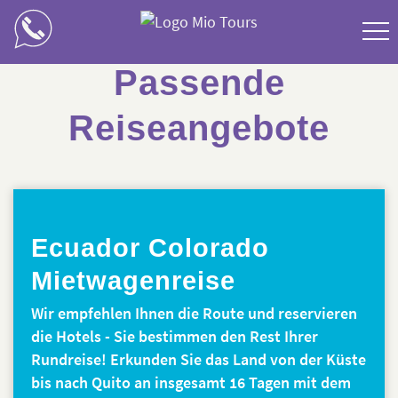
Passende
Costa Rica
Reiseangebote
Kolumbien
Guatemala
Ecuador
Ecuador Colorado
Peru
Mietwagenreise
Panama
Wir empfehlen Ihnen die Route und reservieren
die Hotels - Sie bestimmen den Rest Ihrer
Mexiko
Rundreise! Erkunden Sie das Land von der Küste
bis nach Quito an insgesamt 16 Tagen mit dem