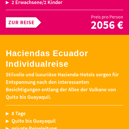
2 Erwachsene/2 Kinder
Preis pro Person
2056 €
ZUR REISE
Haciendas Ecuador
Individualreise
Stilvolle und luxuriöse Hacienda-Hotels sorgen für
Entspannung nach den interessanten
Besichtigungen entlang der Allee der Vulkane von
Quito bis Guayaquil.
8 Tage
Quito bis Guayaquil
private Reiseleitung