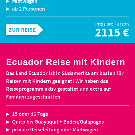
Mietwagen
ab 2 Personen
Preis pro Person
2115 €
ZUR REISE
Ecuador Reise mit Kindern
Das Land Ecuador ist in Südamerika am besten für
Reisen mit Kindern geeignet! Wir haben das
Reiseprogramm aktiv gestaltet und extra auf
Familien zugeschnitten.
15 oder 16 Tage
Quito bis Guayaquil + Baden/Galapagos
private Reiseleitung oder Mietwagen